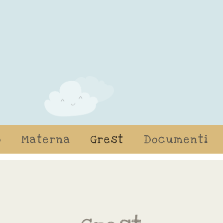
o
Materna
Grest
Documenti