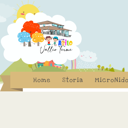
Home
Storia
MicroNid