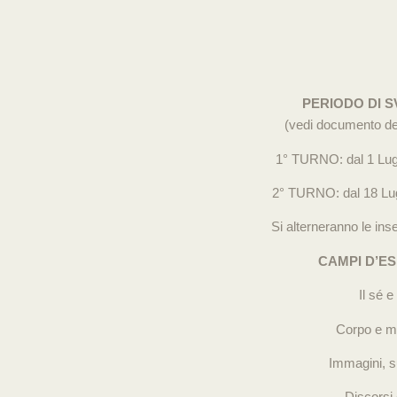
PERIODO DI 
(vedi documento del
1° TURNO: dal 1 Lugl
2° TURNO: dal 18 Lugl
Si alterneranno le ins
CAMPI D’ES
Il sé e 
Corpo e m
Immagini, su
Discorsi 